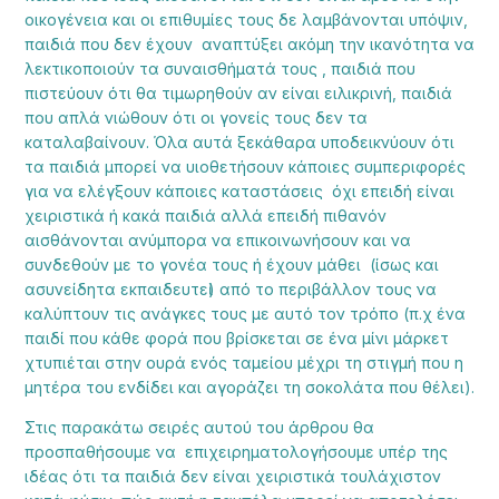
οικογένεια και οι επιθυμίες τους δε λαμβάνονται υπόψιν,
παιδιά που δεν έχουν αναπτύξει ακόμη την ικανότητα να
λεκτικοποιούν τα συναισθήματά τους , παιδιά που
πιστεύουν ότι θα τιμωρηθούν αν είναι ειλικρινή, παιδιά
που απλά νιώθουν ότι οι γονείς τους δεν τα
καταλαβαίνουν. Όλα αυτά ξεκάθαρα υποδεικνύουν ότι
τα παιδιά μπορεί να υιοθετήσουν κάποιες συμπεριφορές
για να ελέγξουν κάποιες καταστάσεις όχι επειδή είναι
χειριστικά ή κακά παιδιά αλλά επειδή πιθανόν
αισθάνονται ανύμπορα να επικοινωνήσουν και να
συνδεθούν με το γονέα τους ή έχουν μάθει (ίσως και
ασυνείδητα εκπαιδευτεἰ) από το περιβάλλον τους να
καλύπτουν τις ανάγκες τους με αυτό τον τρόπο (π.χ ένα
παιδί που κάθε φορά που βρίσκεται σε ένα μίνι μάρκετ
χτυπιέται στην ουρά ενός ταμείου μέχρι τη στιγμή που η
μητέρα του ενδίδει και αγοράζει τη σοκολάτα που θέλει).
Στις παρακάτω σειρές αυτού του άρθρου θα
προσπαθήσουμε να επιχειρηματολογήσουμε υπέρ της
ιδέας ότι τα παιδιά δεν είναι χειριστικά τουλάχιστον