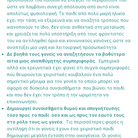
ώστε να λαμβάνει συνεχή απόλαυση από αυτό είναι
απολύτως φυσιολογική. Το παιδί από πολύ μικρή ηλικία
έχει την τάση να εξερευνά και να αναζητά τρόπους που
ικανοποιούν το ίδιο, δεν είναι ανθεκτικό στη ματαίωση
και χρειάζεται πολύ υποστήριξη από τους φροντιστές
του να αντιληφθεί όρια και κοινωνικούς κανόνες ώστε να
αναπτύξει μία υγιή και λειτουργική προσωπικότητα.
Δε βοηθά τους γονείς να αναζητήσουν τα βαθύτερα
αίτια μιας ανεπιθύμητης συμπεριφοράς.
Εμπειρικά
αλλά και ερευνητικά έχει φανεί ότι συχνά συμπεριφορές
που θεωρούνται χειριστικές κουβαλούν ένα πολύ
σημαντικό μήνυμα για τον γονέα το οποίο μπορεί να
αφορά σε δύσκολα συναισθήματα που βιώνει το παιδί
και που δεν έχει τον τρόπο ή την ωριμότητα να
επικοινωνήσει.
Δημιουργεί συναισθἠματα θυμού και απογοήτευσης
τόσο προς το παιδί όσο και ως προς τον εαυτό τους
στο ρόλο τους ως γονέα.
Τις περισσότερες φορές η
αντίληψη ότι οι γονείς έχουν ένα χειριστικό παιδί
δημιουργεί μεγάλη ένταση στην οικογένεια. Οι γονείς