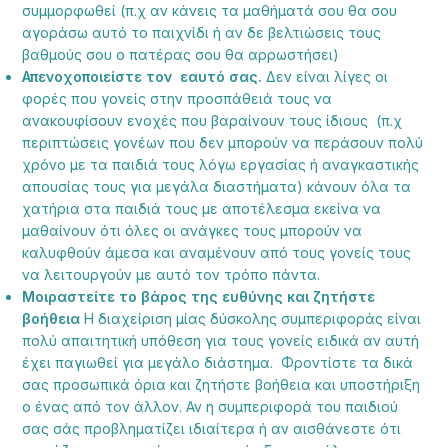
συμμορφωθεί (π.χ αν κάνεις τα μαθήματά σου θα σου
αγοράσω αυτό το παιχνίδι ή αν δε βελτιώσεις τους
βαθμούς σου ο πατέρας σου θα αρρωστήσει)
Απενοχοποιείστε τον εαυτό σας.
Δεν είναι λίγες οι
φορές που γονείς στην προσπάθειά τους να
ανακουφίσουν ενοχές που βαραίνουν τους ίδιους (π.χ
περιπτώσεις γονέων που δεν μπορούν να περάσουν πολύ
χρόνο με τα παιδιά τους λόγω εργασίας ή αναγκαστικής
απουσίας τους για μεγάλα διαστήματα) κάνουν όλα τα
χατήρια στα παιδιά τους με αποτέλεσμα εκείνα να
μαθαίνουν ότι όλες οι ανάγκες τους μπορούν να
καλυφθούν άμεσα και αναμένουν από τους γονείς τους
να λειτουργούν με αυτό τον τρόπο πάντα.
Μοιραστείτε το βάρος της ευθύνης και ζητήστε
βοήθεια
Η διαχείριση μίας δύσκολης συμπεριφοράς είναι
πολύ απαιτητική υπόθεση για τους γονείς ειδικά αν αυτή
έχει παγιωθεί για μεγάλο διάστημα. Φροντίστε τα δικά
σας προσωπικά όρια και ζητήστε βοήθεια και υποστήριξη
ο ένας από τον άλλον. Αν η συμπεριφορά του παιδιού
σας σάς προβληματίζει ιδιαίτερα ή αν αισθάνεστε ότι