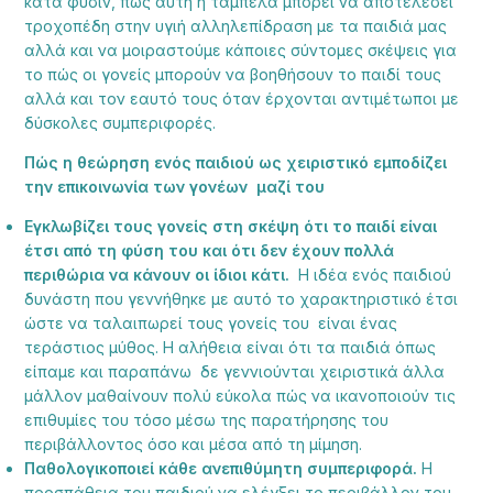
κατά φύσιν, πώς αυτή η ταμπέλα μπορεί να αποτελέσει
τροχοπέδη στην υγιή αλληλεπίδραση με τα παιδιά μας
αλλά και να μοιραστούμε κάποιες σύντομες σκέψεις για
το πώς οι γονείς μπορούν να βοηθήσουν το παιδί τους
αλλά και τον εαυτό τους όταν έρχονται αντιμέτωποι με
δύσκολες συμπεριφορές.
Πώς η θεώρηση ενός παιδιού ως χειριστικό εμποδίζει
την επικοινωνία των γονέων μαζί του
Εγκλωβίζει τους γονείς στη σκέψη ότι το παιδί είναι
έτσι από τη φύση του και ότι δεν έχουν πολλά
περιθώρια να κάνουν οι ίδιοι κάτι.
Η ιδέα ενός παιδιού
δυνάστη που γεννήθηκε με αυτό το χαρακτηριστικό έτσι
ώστε να ταλαιπωρεί τους γονείς του είναι ένας
τεράστιος μύθος. Η αλήθεια είναι ότι τα παιδιά όπως
είπαμε και παραπάνω δε γεννιούνται χειριστικά άλλα
μάλλον μαθαίνουν πολύ εύκολα πώς να ικανοποιούν τις
επιθυμίες του τόσο μέσω της παρατήρησης του
περιβάλλοντος όσο και μέσα από τη μίμηση.
Παθολογικοποιεί κάθε ανεπιθύμητη συμπεριφορά.
Η
προσπάθεια του παιδιού να ελέγξει το περιβάλλον του