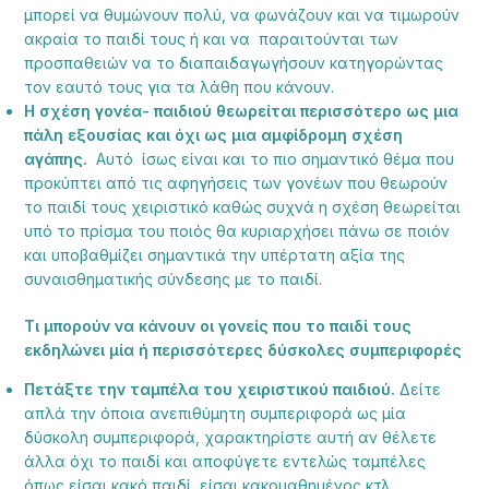
μπορεί να θυμώνουν πολύ, να φωνάζουν και να τιμωρούν
ακραία το παιδί τους ή και να παραιτούνται των
προσπαθειών να το διαπαιδαγωγήσουν κατηγορώντας
τον εαυτό τους για τα λάθη που κάνουν.
Η σχέση γονέα- παιδιού θεωρείται περισσότερο ως μια
πάλη εξουσίας και όχι ως μια αμφίδρομη σχέση
αγάπης.
Αυτό ίσως είναι και το πιο σημαντικό θέμα που
προκύπτει από τις αφηγήσεις των γονέων που θεωρούν
το παιδί τους χειριστικό καθώς συχνά η σχέση θεωρείται
υπό το πρίσμα του ποιός θα κυριαρχήσει πάνω σε ποιόν
και υποβαθμίζει σημαντικά την υπέρτατη αξία της
συναισθηματικής σύνδεσης με το παιδί.
Τι μπορούν να κάνουν οι γονείς που το παιδί τους
εκδηλώνει μία ή περισσότερες δύσκολες συμπεριφορές
Πετάξτε την ταμπέλα του χειριστικού παιδιού.
Δείτε
απλά την όποια ανεπιθύμητη συμπεριφορά ως μία
δύσκολη συμπεριφορά, χαρακτηρίστε αυτή αν θέλετε
άλλα όχι το παιδί και αποφύγετε εντελώς ταμπέλες
όπως είσαι κακό παιδί, είσαι κακομαθημένος κτλ..