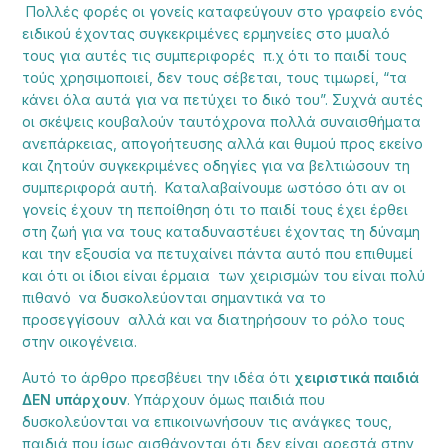
Πολλές φορές οι γονείς καταφεύγουν στο γραφείο ενός
ειδικού έχοντας συγκεκριμένες ερμηνείες στο μυαλό
τους για αυτές τις συμπεριφορές π.χ ότι το παιδί τους
τούς χρησιμοποιεί, δεν τους σέβεται, τους τιμωρεί, “τα
κάνει όλα αυτά για να πετύχει το δικό του”. Συχνά αυτές
οι σκέψεις κουβαλούν ταυτόχρονα πολλά συναισθήματα
ανεπάρκειας, απογοήτευσης αλλά και θυμού προς εκείνο
και ζητούν συγκεκριμένες οδηγίες για να βελτιώσουν τη
συμπεριφορά αυτή. Καταλαβαίνουμε ωστόσο ότι αν οι
γονείς έχουν τη πεποίθηση ότι το παιδί τους έχει έρθει
στη ζωή για να τους καταδυναστέυει έχοντας τη δύναμη
και την εξουσία να πετυχαίνει πάντα αυτό που επιθυμεί
και ότι οι ίδιοι είναι έρμαια των χειρισμών του είναι πολύ
πιθανό να δυσκολεύονται σημαντικά να το
προσεγγίσουν αλλά και να διατηρήσουν το ρόλο τους
στην οικογένεια.
Αυτό το άρθρο πρεσβέυει την ιδέα ότι
χειριστικά παιδιά
ΔΕΝ υπάρχουν
. Υπάρχουν όμως παιδιά που
δυσκολεύονται να επικοινωνήσουν τις ανάγκες τους,
παιδιά που ίσως αισθάνονται ότι δεν είναι αρεστά στην